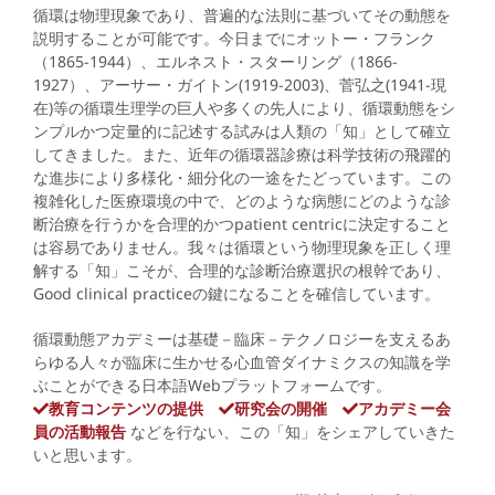
循環は物理現象であり、普遍的な法則に基づいてその動態を
説明することが可能です。今日までにオットー・フランク
（1865-1944）、エルネスト・スターリング（1866-
1927）、アーサー・ガイトン(1919-2003)、菅弘之(1941-現
在)等の循環生理学の巨人や多くの先人により、循環動態をシ
ンプルかつ定量的に記述する試みは人類の「知」として確立
してきました。また、近年の循環器診療は科学技術の飛躍的
な進歩により多様化・細分化の一途をたどっています。この
複雑化した医療環境の中で、どのような病態にどのような診
断治療を行うかを合理的かつpatient centricに決定すること
は容易でありません。我々は循環という物理現象を正しく理
解する「知」こそが、合理的な診断治療選択の根幹であり、
Good clinical practiceの鍵になることを確信しています。
循環動態アカデミーは基礎－臨床－テクノロジーを支えるあ
らゆる人々が臨床に生かせる心血管ダイナミクスの知識を学
ぶことができる日本語Webプラットフォームです。
教育コンテンツの提供
研究会の開催
アカデミー会
員の活動報告
などを行ない、この「知」をシェアしていきた
いと思います。