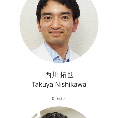
西川 拓也
Takuya Nishikawa
Director