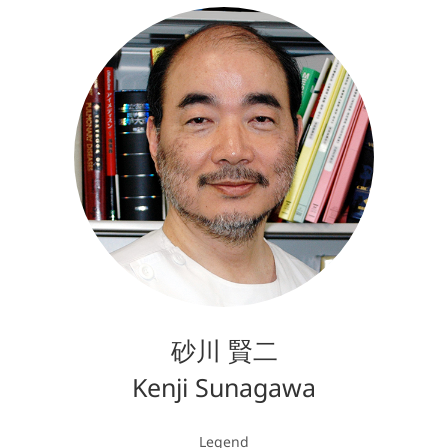
砂川 賢二
Kenji Sunagawa
Legend