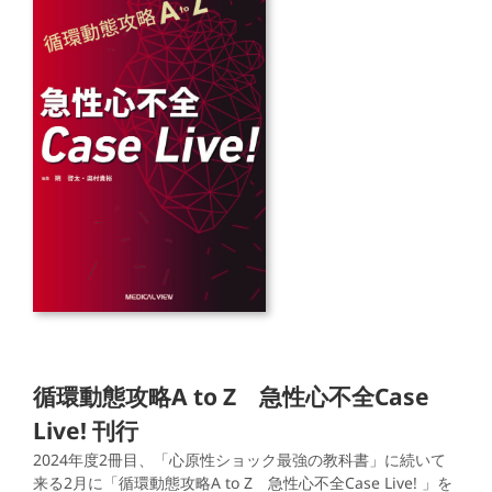
循環動態攻略A to Z 急性心不全Case
Live! 刊行
2024年度2冊目、「心原性ショック最強の教科書」に続いて
来る2月に「循環動態攻略A to Z 急性心不全Case Live! 」を