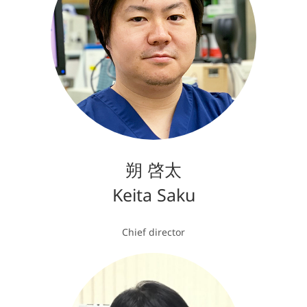
朔 啓太
Keita Saku
Chief director