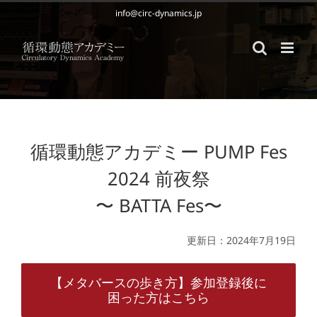
Skip
info@circ-dynamics.jp
to
content
循環動態アカデミー PUMP Fes
2024 前夜祭
〜 BATTA Fes〜
更新日：2024年7月19日
【メタバースの歩き方】参加登録後に
困った方はこちら