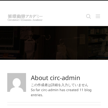
Skip
info@circ-dynamics.jp
to
content
About
circ-admin
この作成者は詳細を入力していません
So far circ-admin has created 11 blog
entries.