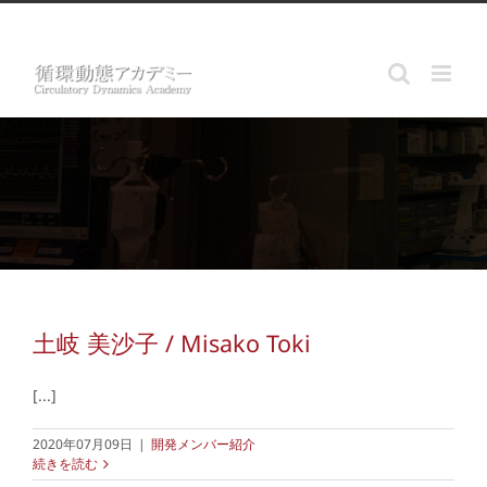
Skip
info@circ-dynamics.jp
to
content
土岐 美沙子 / Misako Toki
[...]
2020年07月09日
|
開発メンバー紹介
続きを読む