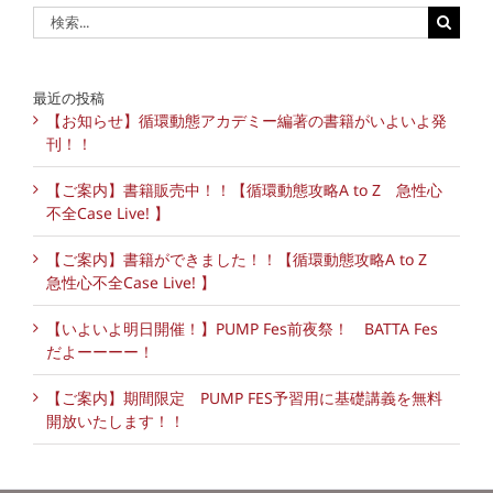
検
索
…
最近の投稿
【お知らせ】循環動態アカデミー編著の書籍がいよいよ発
刊！！
【ご案内】書籍販売中！！【循環動態攻略A to Z 急性心
不全Case Live! 】
【ご案内】書籍ができました！！【循環動態攻略A to Z
急性心不全Case Live! 】
【いよいよ明日開催！】PUMP Fes前夜祭！ BATTA Fes
だよーーーー！
【ご案内】期間限定 PUMP FES予習用に基礎講義を無料
開放いたします！！