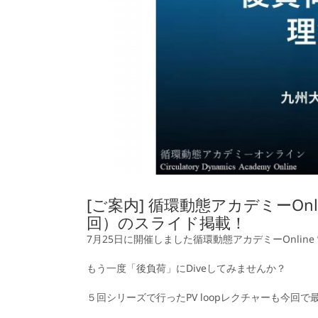
[ご案内] 循環動態アカデミーOnline “
回）のスライド掲載！
7月25日に開催しました循環動態アカデミーOnline ”De
もう一度「後負荷」にDiveしてみませんか？
５回シリーズで行ったPV loopレクチャーも今回で