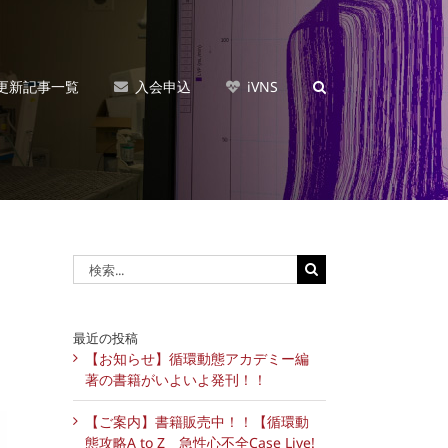
更新記事一覧
入会申込
iVNS
検
索
…
最近の投稿
【お知らせ】循環動態アカデミー編
著の書籍がいよいよ発刊！！
【ご案内】書籍販売中！！【循環動
態攻略A to Z 急性心不全Case Live!