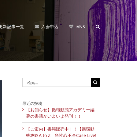
更新記事一覧
入会申込
iVNS
検
索
…
最近の投稿
【お知らせ】循環動態アカデミー編
著の書籍がいよいよ発刊！！
【ご案内】書籍販売中！！【循環動
態攻略A to Z 急性心不全Case Live!