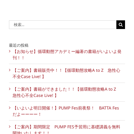
検
索
…
最近の投稿
【お知らせ】循環動態アカデミー編著の書籍がいよいよ発
刊！！
【ご案内】書籍販売中！！【循環動態攻略A to Z 急性心
不全Case Live! 】
【ご案内】書籍ができました！！【循環動態攻略A to Z
急性心不全Case Live! 】
【いよいよ明日開催！】PUMP Fes前夜祭！ BATTA Fes
だよーーーー！
【ご案内】期間限定 PUMP FES予習用に基礎講義を無料
開放いたします！！