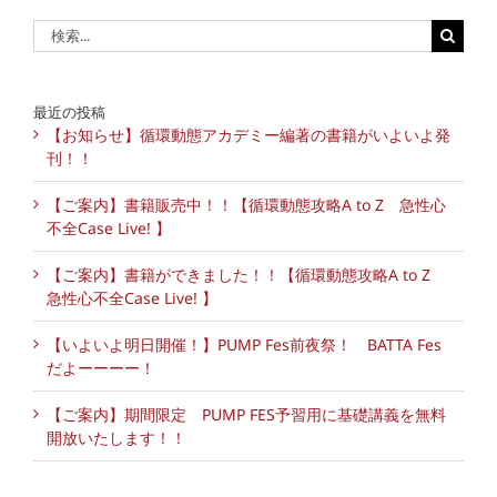
検
索
…
最近の投稿
【お知らせ】循環動態アカデミー編著の書籍がいよいよ発
刊！！
【ご案内】書籍販売中！！【循環動態攻略A to Z 急性心
不全Case Live! 】
【ご案内】書籍ができました！！【循環動態攻略A to Z
急性心不全Case Live! 】
【いよいよ明日開催！】PUMP Fes前夜祭！ BATTA Fes
だよーーーー！
【ご案内】期間限定 PUMP FES予習用に基礎講義を無料
開放いたします！！