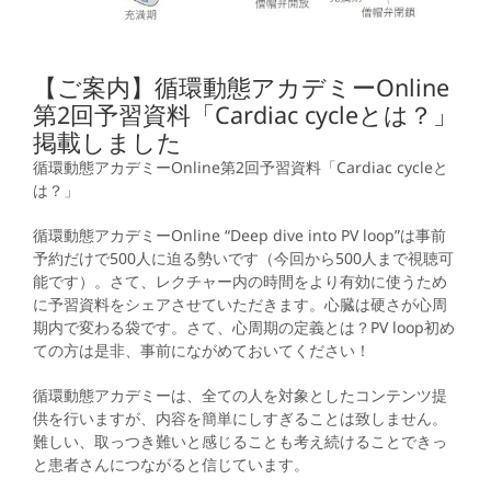
【ご案内】循環動態アカデミーOnline
第2回予習資料「Cardiac cycleとは？」
掲載しました
循環動態アカデミーOnline第2回予習資料「Cardiac cycleと
は？」
循環動態アカデミーOnline “Deep dive into PV loop”は事前
予約だけで500人に迫る勢いです（今回から500人まで視聴可
能です）。さて、レクチャー内の時間をより有効に使うため
に予習資料をシェアさせていただきます。心臓は硬さが心周
期内で変わる袋です。さて、心周期の定義とは？PV loop初め
ての方は是非、事前にながめておいてください！
循環動態アカデミーは、全ての人を対象としたコンテンツ提
供を行いますが、内容を簡単にしすぎることは致しません。
難しい、取っつき難いと感じることも考え続けることできっ
と患者さんにつながると信じています。