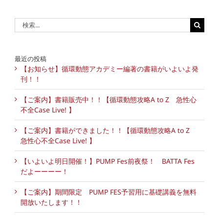
検
索
…
最近の投稿
【お知らせ】循環動態アカデミー編著の書籍がいよいよ発
刊！！
【ご案内】書籍販売中！！【循環動態攻略A to Z 急性心
不全Case Live! 】
【ご案内】書籍ができました！！【循環動態攻略A to Z
急性心不全Case Live! 】
【いよいよ明日開催！】PUMP Fes前夜祭！ BATTA Fes
だよーーーー！
【ご案内】期間限定 PUMP FES予習用に基礎講義を無料
開放いたします！！